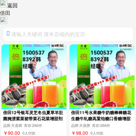
返回
倍田
倍田12号银耳灵芝冬虫夏草羊肚
倍田11号水果糖牛奶糖棒棒糖花
菌腌渍紫菜裙带菜石花菜增甜剂
生糖牛轧糖高粱饴糖口香糖增甜
剂
品牌:天喜牌 库存:266件
品牌:天喜牌 库存:266件
￥90.00
￥98.00
0人付款
0人付款