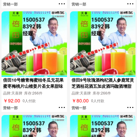
...
...
营销一部
营销一部
倍田10号糖青梅蜜桔冬瓜无花果
倍田9号玫瑰酒枸杞酒人参鹿茸灵
蜜枣梅桃片山楂姜片圣女果甜味
芝酒桂花酒五加皮酒玛咖酒增甜
剂
剂
品牌:天喜牌 库存:266件
品牌:天喜牌 库存:266件
￥92.00
￥80.00
...
...
0人付款
0人付款
营销一部
营销一部