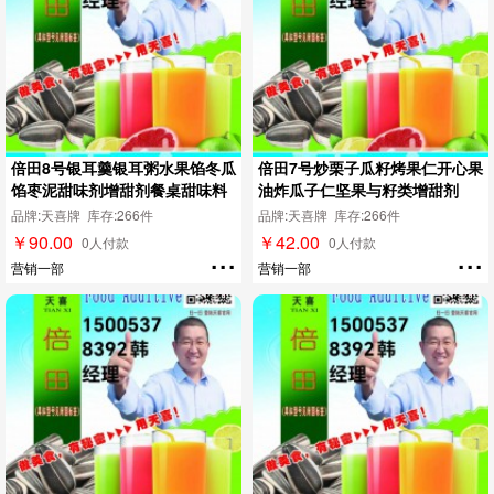
倍田8号银耳羹银耳粥水果馅冬瓜
倍田7号炒栗子瓜籽烤果仁开心果
馅枣泥甜味剂增甜剂餐桌甜味料
油炸瓜子仁坚果与籽类增甜剂
品牌:天喜牌 库存:266件
品牌:天喜牌 库存:266件
￥90.00
￥42.00
...
...
0人付款
0人付款
营销一部
营销一部