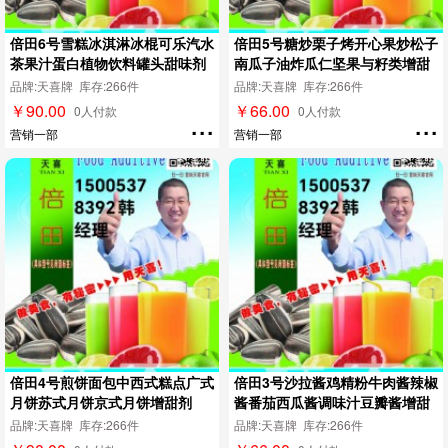
倍田6号雪糕冰淇淋冰棍可乐汽水
倍田5号糖炒栗子烤开心果炒松子
茶果汁蛋白植物饮料罐头甜味剂
南瓜子油炸瓜仁坚果与籽类增甜
剂
品牌:天喜牌 库存:266件
品牌:天喜牌 库存:266件
￥90.00
￥66.00
...
...
0人付款
0人付款
营销一部
营销一部
倍田4号煎饼面包中西式糕点广式
倍田3号沙拉酱鸡精粉牛肉酱辣椒
月饼苏式月饼京式月饼增甜剂
酱番茄西瓜酱调味汁豆瓣酱增甜
剂
品牌:天喜牌 库存:266件
品牌:天喜牌 库存:266件