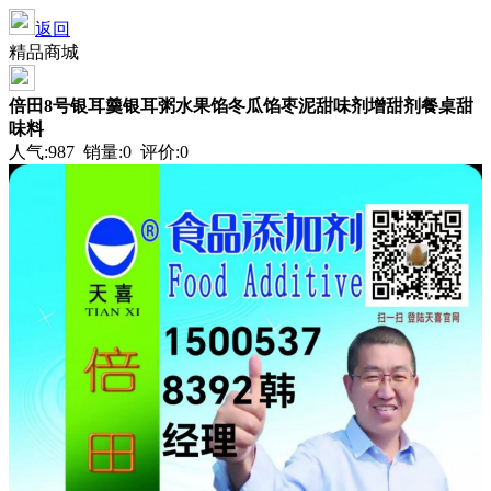
返回
精品商城
倍田8号银耳羹银耳粥水果馅冬瓜馅枣泥甜味剂增甜剂餐桌甜
味料
人气:987 销量:0 评价:0