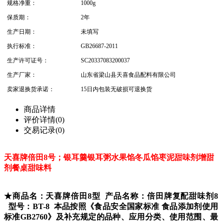
规格净重：
1000g
保质期：
2年
生产日期：
未填写
执行标准：
GB26687-2011
生产许可证号：
SC20337083200037
生产厂家：
山东省梁山县天喜食品配料有限公司
卖家退换货承诺：
15日内包装无破损可退换货
商品详情
评价详情(0)
交易记录(0)
天喜牌倍田8号；银耳羹银耳粥水果馅冬瓜馅枣泥甜味剂增甜
剂餐桌甜味料
★商品名：天喜牌倍田8型
产品名称：倍田牌
复配甜味剂8
型号：BT-8 本品按照《食品安全国家标准 食品添加剂使用
标准GB2760》及补充规定的品种、应用分类、使用范围、最