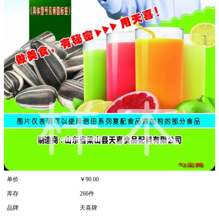
单价
￥
90.00
库存
266件
品牌
天喜牌