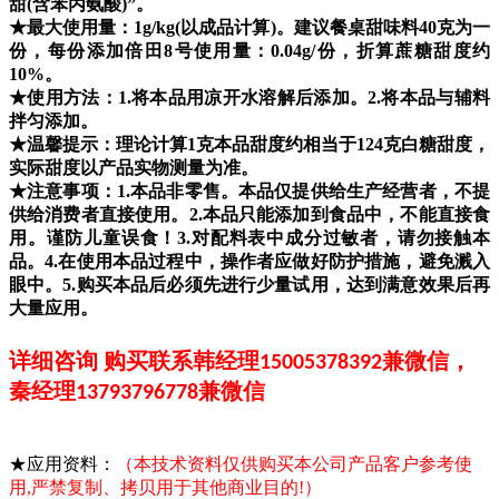
甜(含苯丙氨酸)”。
★最大使用量：1g/kg(以成品计算)。建议餐桌甜味料40克为一
份，每份添加倍田8号使用量：0.04g/份，折算蔗糖甜度约
10%。
★使用方法：
1.将本品用凉开水溶解后添加。2.将本品与辅料
拌匀添加。
★温馨提示：理论计算1克本品甜度约相当于124克白糖甜度，
实际甜度以产品实物测量为准。
★注意事项：1.本品非零售。本品仅提供给生产经营者，不提
供给消费者直接使用。2.本品只能添加到食品中，不能直接食
用。谨防儿童误食！3.对配料表中成分过敏者，请勿接触本
品。4.在使用本品过程中，操作者应做好防护措施，避免溅入
眼中。5.购买本品后必须先进行少量试用，达到满意效果后再
大量应用。
详细咨询
购买联系韩经理
兼微信，
15005378392
秦经理
兼微信
13793796778
★应用资料：
（本技术资料仅供购买本公司产品客户参考使
用,严禁复制、拷贝用于其他商业目的!）