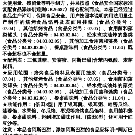
大使用量、残留量等科学组方，并且按照《食品安全国家标准
复配食品添加剂通则GB26687》精心配制而成。本品已经通过
食品生产许可，保障食品安全。用户按照本说明的用法用量生
产制作的
焙烤食品馅料及表面用挂浆（食品分类号：
07.04）、其他焙烤食品（食品分类号：07.05）、食用菌和藻
类罐头（食品分类号：04.03.02.04）、经水煮或油炸的藻类
（食品分类号：04.03.02.05）、其他加工食用菌和藻类（食品
分类号：04.03.02.06）、餐桌甜味料（食品分类号：11.04）
既
不会超标也不会超量。
★配料表：
三氯蔗糖、安赛蜜、阿斯巴甜
含苯丙氨酸、麦芽
(
糊精
。
★应用范围：
焙烤食品馅料及表面用挂浆（食品分类号：
07.04）、其他焙烤食品（食品分类号：07.05）、食用菌和藻
类罐头（食品分类号：04.03.02.04）、经水煮或油炸的藻类
（食品分类号：04.03.02.05）、其他加工食用菌和藻类（食品
分类号：04.03.02.06）、餐桌甜味料（食品分类号：11.04）。
★功能作用： [倍田8型］用于银耳羹、银耳粥、哈密瓜馅、
莲蓉馅、水果馅、冬瓜馅、枣泥等焙烤食品馅料、食用菌和藻
类、餐桌甜味料，起到增加甜味作用。[倍田8型］还可用于红
豆沙等。
注意：本品含阿斯巴甜，添加阿斯巴甜的食品应标明:“阿斯巴