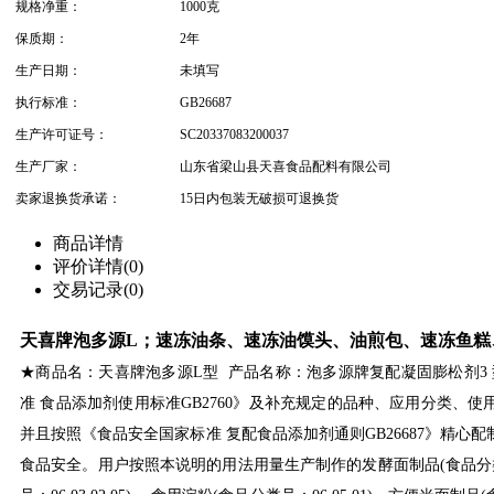
规格净重：
1000克
保质期：
2年
生产日期：
未填写
执行标准：
GB26687
生产许可证号：
SC20337083200037
生产厂家：
山东省梁山县天喜食品配料有限公司
卖家退换货承诺：
15日内包装无破损可退换货
商品详情
评价详情(0)
交易记录(0)
天喜牌泡多源L；速冻油条、速冻油馍头、油煎包、速冻鱼糕
★商品名：天喜牌泡多源L型 产品名称：泡多源牌复配凝固膨松剂3 型
准 食品添加剂使用标准GB2760》及补充规定的品种、应用分类、
并且按照《食品安全国家标准 复配食品添加剂通则GB26687》精心
食品安全。用户按照本说明的用法用量生产制作的发酵面制品(食品分类号：0