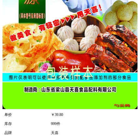
单价
￥
39.80
库存
999件
品牌
天喜