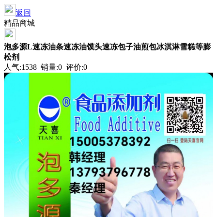
返回
精品商城
泡多源L速冻油条速冻油馍头速冻包子油煎包冰淇淋雪糕等膨
松剂
人气:1538 销量:0 评价:0